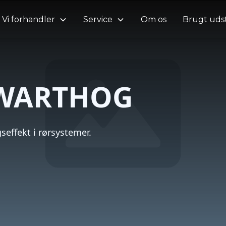
Om os
Brugt uds
Vi forhandler
Service
r WARTHOG
seffekt i rørsystemer.