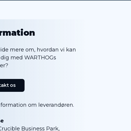
ormation
vide mere om, hvordan vi kan
e dig med WARTHOGs
er?
akt os
nformation om leverandøren.
se
Crucible Business Park,