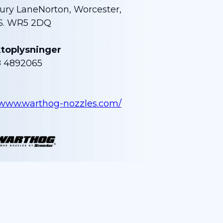
ry LaneNorton, Worcester,
. WR5 2DQ
toplysninger
8 4892065
//www.warthog-nozzles.com/