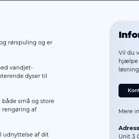
Inf
og rørspuling og er
Vil du 
hjælp
ed vandjet-
løsning
oterende dyser til
Kont
 i både små og store
 rengøring af
Mere i
Adres
l udnyttelse af dit
Unit 3 